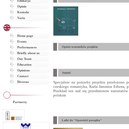
Edukacja
Opinie
Kontakt
Varia
Home page
Events
Opinie uczestników projektu
Performances
Briefly about us
Our Team
Education
Opinions
Jezinki
Contact
Diverses
Specjalnie na potrzeby projektu przełożono p
czeskiego romantyka, Karla Jaromira Erbena, 
Przekład ten stał się przedmiotem warsztatów
polskim
Partnerzy
Lalki do "Opowieści początku"