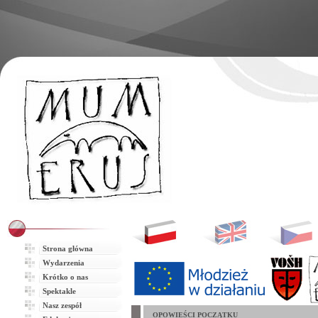
Strona główna
Wydarzenia
Krótko o nas
Spektakle
Nasz zespół
OPOWIEŚCI POCZĄTKU