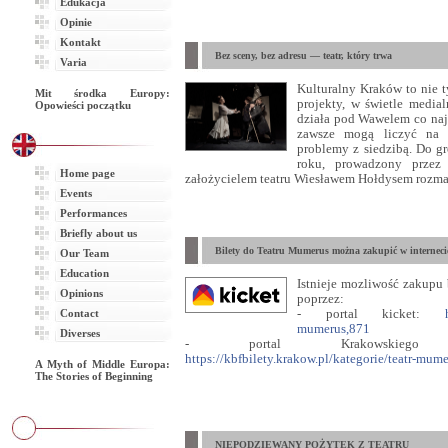
Edukacja
Opinie
Kontakt
Bez sceny, bez adresu — teatr, który trwa
Varia
Kulturalny Kraków to nie t
Mit środka Europy:
projekty, w świetle medial
Opowieści początku
działa pod Wawelem co najm
zawsze mogą liczyć na w
problemy z siedzibą. Do 
roku, prowadzony przez 
Home page
założycielem teatru Wiesławem Hołdysem rozma
Events
Performances
Briefly about us
Bilety do Teatru Mumerus można zakupić w interneci
Our Team
Education
Istnieje mozliwość zakupu
Opinions
poprzez:
Contact
- portal kicket:
mumerus,871
Diverses
- portal Krakowskiego B
https://kbfbilety.krakow.pl/kategorie/teatr-mum
A Myth of Middle Europa:
The Stories of Beginning
NIEPODZIEWANY POŻYTEK Z TEATRU