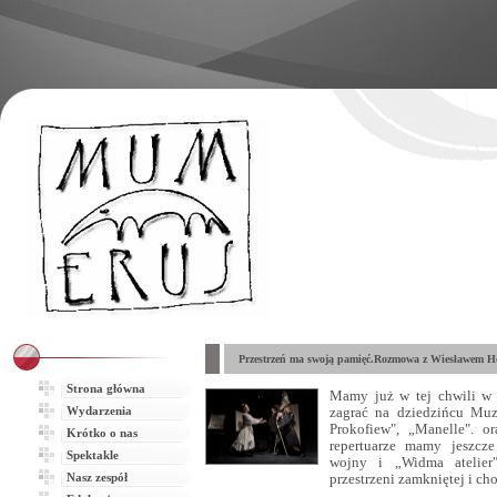
Przestrzeń ma swoją pamięć.Rozmowa z Wiesławem 
Strona główna
Mamy już w tej chwili w 
Wydarzenia
zagrać na dziedzińcu Muz
Prokofiew", „Manelle". o
Krótko o nas
repertuarze mamy jeszcz
Spektakle
wojny i „Widma atelier"
Nasz zespół
przestrzeni zamkniętej i c