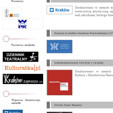
Partnerzy
Zrealizowano w ramach st
twórczością artystyczną, 
nad zabytkami, którego fun
Wsparcie ze środków Funduszu Przeciwdziałania CO
Partnerzy medialni
NADSPODZIEWANY UŻYTEK Z TEATRU
Zrealizowano w ramach 
Kultury i Dziedzictwa Naro
Wsparcia finansowego
udzielili
XX-lecie Teatru Mumerus