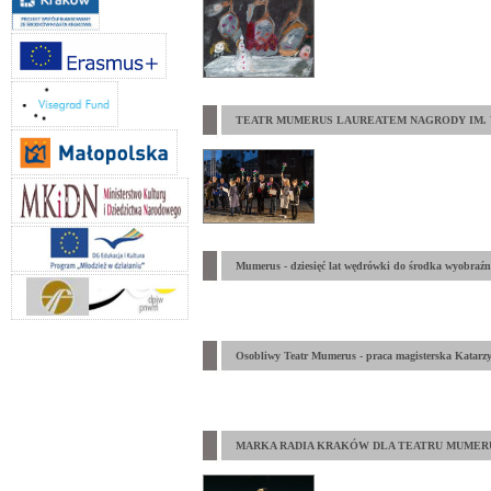
TEATR MUMERUS LAUREATEM NAGRODY IM. 
Mumerus - dziesięć lat wędrówki do środka wyobraźn
Osobliwy Teatr Mumerus - praca magisterska Katarz
MARKA RADIA KRAKÓW DLA TEATRU MUMER